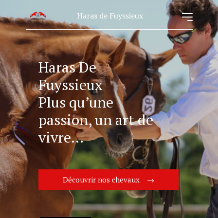
Haras de Fuyssieux
Haras De
Fuyssieux
Plus qu’une
passion, un art de
vivre…
Découvrir nos chevaux